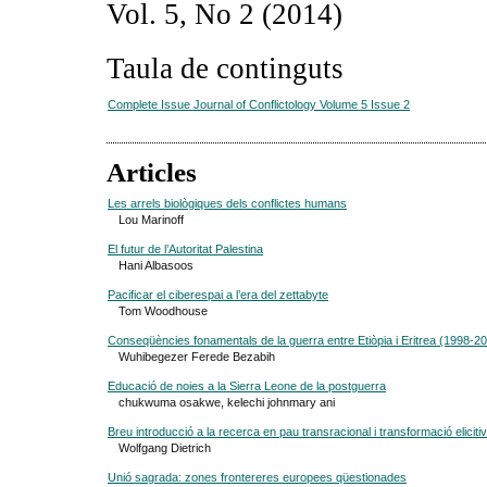
Vol. 5, No 2 (2014)
Taula de continguts
Complete Issue Journal of Conflictology Volume 5 Issue 2
Articles
Les arrels biològiques dels conflictes humans
Lou Marinoff
El futur de l’Autoritat Palestina
Hani Albasoos
Pacificar el ciberespai a l’era del zettabyte
Tom Woodhouse
Conseqüències fonamentals de la guerra entre Etiòpia i Eritrea (1998-2
Wuhibegezer Ferede Bezabih
Educació de noies a la Sierra Leone de la postguerra
chukwuma osakwe, kelechi johnmary ani
Breu introducció a la recerca en pau transracional i transformació eliciti
Wolfgang Dietrich
Unió sagrada: zones frontereres europees qüestionades