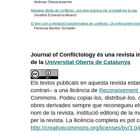
Andreas Oberprantacher
Mapatge elicitiu de conflictes: una eina pràctica per al treball per la pau
Josefina Echavarría Alvarez
El dret com a mediació transformativa de conflictes. Un enfocament tran
Florencia Benítez-Schaefer
Journal of Conflictology és una revista
de la
Universitat Oberta de Catalunya
Els textos publicats en aquesta revista estan
contrari– a una llicència de
Reconeixement 
Commons. Podeu copiar-los, distribuir-los, 
obres derivades sempre que reconegueu els 
nom de la revista, institució editora) de la 
per la revista. La llicència completa es pot 
http://creativecommons.org/licenses/by/3.0