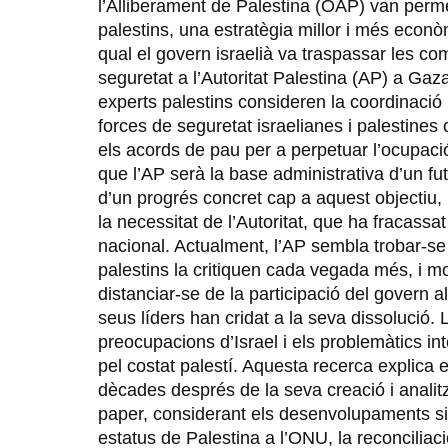
l’Alliberament de Palestina (OAP) van perme
palestins, una estratègia millor i més econòm
qual el govern israelià va traspassar les co
seguretat a l’Autoritat Palestina (AP) a Gaza 
experts palestins consideren la coordinació 
forces de seguretat israelianes i palestines
els acords de pau per a perpetuar l’ocupació
que l’AP serà la base administrativa d’un fut
d’un progrés concret cap a aquest objectiu
la necessitat de l’Autoritat, que ha fracassa
nacional. Actualment, l’AP sembla trobar-se 
palestins la critiquen cada vegada més, i m
distanciar-se de la participació del govern a
seus líders han cridat a la seva dissolució. 
preocupacions d’Israel i els problemàtics in
pel costat palestí. Aquesta recerca explica 
dècades després de la seva creació i analitza
paper, considerant els desenvolupaments sig
estatus de Palestina a l’ONU, la reconciliaci