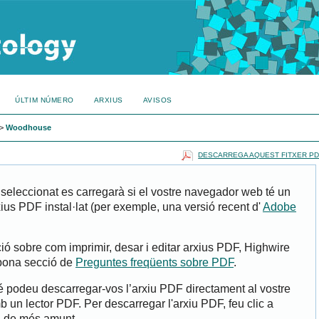
ÚLTIM NÚMERO
ARXIUS
AVISOS
>
Woodhouse
DESCARREGA AQUEST FITXER PD
 seleccionat es carregarà si el vostre navegador web té un
ius PDF instal·lat (per exemple, una versió recent d'
Adobe
ió sobre com imprimir, desar i editar arxius PDF, Highwire
 bona secció de
Preguntes freqüents sobre PDF
.
bé podeu descarregar-vos l’arxiu PDF directament al vostre
mb un lector PDF. Per descarregar l'arxiu PDF, feu clic a
a de més amunt.