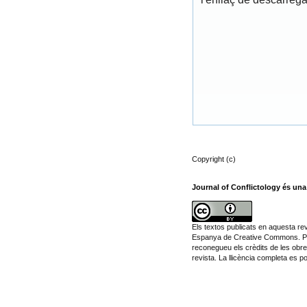
Copyright (c)
Journal of Conflictology és una
Els textos publicats en aquesta rev
Espanya de Creative Commons. Pode
reconegueu els crèdits de les obres
revista. La llicència completa es p