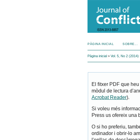
PÀGINA INICIAL
SOBRE...
Pàgina inicial
>
Vol. 5, No 2 (2014)
El fitxer PDF que heu
mòdul de lectura d'arx
Acrobat Reader
).
Si voleu més informac
Press us ofereix una
O si ho preferiu, tam
ordinador i obrir-lo a
l'enllaç de descàrreg