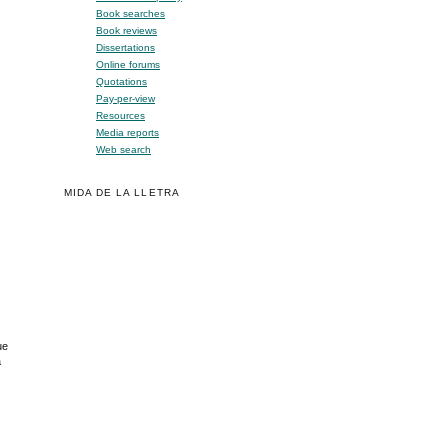
Book searches
Book reviews
Dissertations
Online forums
Quotations
Pay-per-view
Resources
Media reports
Web search
MIDA DE LA LLETRA
ue
a