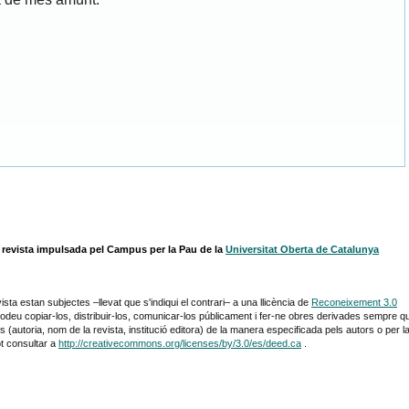
 revista impulsada pel Campus per la Pau de la
Universitat Oberta de Catalunya
ista estan subjectes –llevat que s'indiqui el contrari– a una llicència de
Reconeixement 3.0
u copiar-los, distribuir-los, comunicar-los públicament i fer-ne obres derivades sempre q
 (autoria, nom de la revista, institució editora) de la manera especificada pels autors o per l
ot consultar a
http://creativecommons.org/licenses/by/3.0/es/deed.ca
.