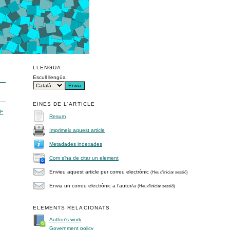
LLENGUA
Escull llengüa
EINES DE L'ARTICLE
F
Resum
Imprimeix aquest article
Metadades indexades
Com s’ha de citar un element
Envieu aquest article per correu electrònic
(Heu d'iniciar sessió)
Envia un correu electrònic a l’autor/a
(Heu d'iniciar sessió)
ELEMENTS RELACIONATS
Author's work
Government policy